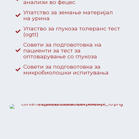
анализи во фецес
Упатство за земање материјал
на урина
Упаство за глукоза толеранс тест
(ogtt)
Совети за подговотовка на
пациенти за тест за
оптоварување со глукоза
Совети за подговотовка за
микробиолошки испитувања