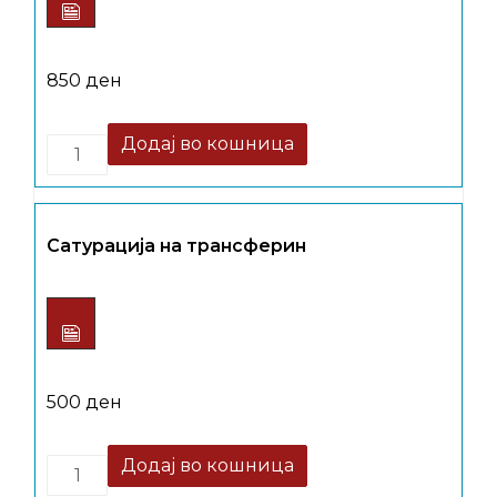
850
ден
Quantity
Додај во кошница
Сатурација на трансферин
500
ден
Quantity
Додај во кошница