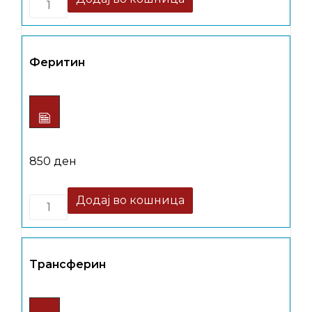
Феритин
850
ден
Quantity
Додај во кошница
Tрансферин