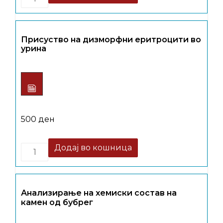
Присуство на дизморфни еритроцити во
урина
500
ден
Quantity
Додај во кошница
Анализирање на хемиски состав на
камен од бубрег