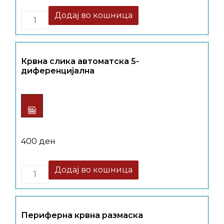
Quantity
Додај во кошница
Крвна слика автоматска 5-
диференцијална
400
ден
Quantity
Додај во кошница
Периферна крвна размаска