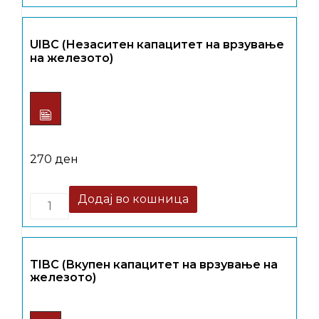
UIBC (Незаситен капацитет на врзување
на железото)
270
ден
Quantity
Додај во кошница
TIBC (Вкупен капацитет на врзување на
железото)