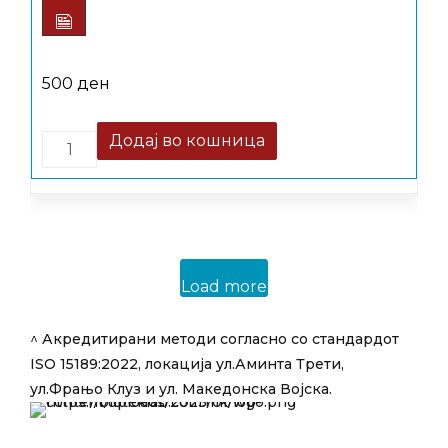
500
ден
Quantity
Додај во кошница
Load more
^ Акредитирани методи согласно со стандардот
ISO 15189:2022,
локација ул.Аминта Трети,
ул.Фрањо Клуз и ул. Македонска Војска.