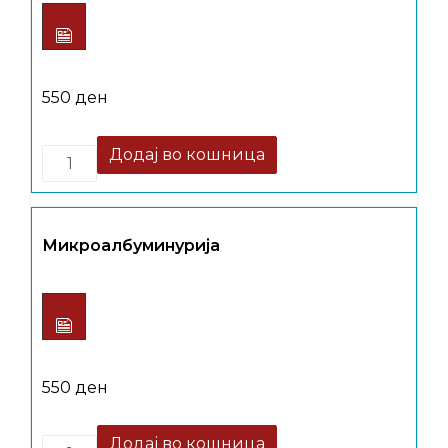
550
ден
Quantity
Додај во кошница
Микроалбуминурија
550
ден
Quantity
Додај во кошница