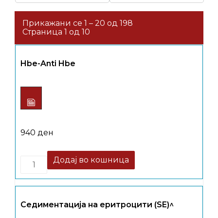
Прикажани се 1 – 20 од 198
Страница 1 од 10
Hbe-Anti Hbe
940
ден
Quantity
Додај во кошница
Седиментација на еритроцити (SE)^