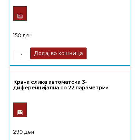
150
ден
Quantity
Додај во кошница
Крвна слика автоматска 3-
диференцијална со 22 параметри^
290
ден