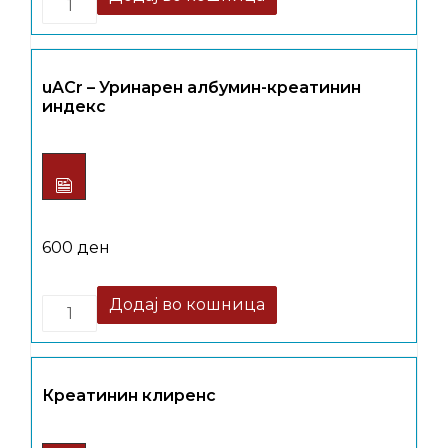
uACr – Уринарен албумин-креатинин
индекс
600
ден
Quantity
Додај во кошница
Креатинин клиренс