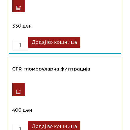
330
ден
Quantity
Додај во кошница
GFR-гломеруларна филтрација
400
ден
Quantity
Додај во кошница