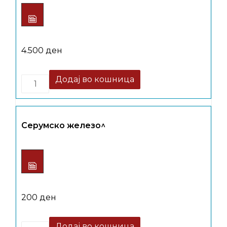
4.500
ден
Quantity
Додај во кошница
Серумско железо^
200
ден
Quantity
Додај во кошница