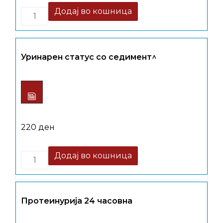
Quantity
Додај во кошница
Уринарен статус со седимент^
220
ден
Quantity
Додај во кошница
Протеинурија 24 часовна