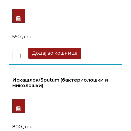
550
ден
Quantity
Додај во кошница
Искашлок/Sputum (бактериолошки и
миколошки)
800
ден