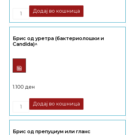
Quantity
Додај во кошница
Брис од уретра (бактериолошки и
Candida)^
1.100
ден
Quantity
Додај во кошница
Брис од препуциум или гланс