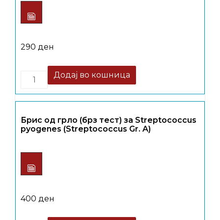
290
ден
Quantity
Додај во кошница
Брис од грло (брз тест) за Streptococcus
pyogenes (Streptococcus Gr. A)
400
ден
Quantity