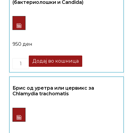
(бактериолошки и Candida)
950
ден
Quantity
Додај во кошница
Брис од уретра или цервикс за
Chlamydia trachomatis