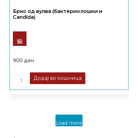
Брис од вулва (бактериолошки и
Candida)
900
ден
Quantity
Додај во кошница
Load more