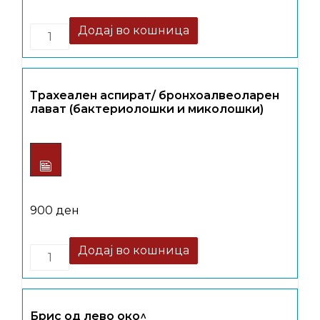
Quantity
Додај во кошница
Трахеален аспират/ бронхоалвеоларен
лават (бактериолошки и миколошки)
900
ден
Quantity
Додај во кошница
Брис од лево око^