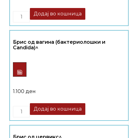
Quantity
Додај во кошница
Брис од вагина (бактериолошки и
Candida)^
1.100
ден
Quantity
Додај во кошница
Брис од цервикс^