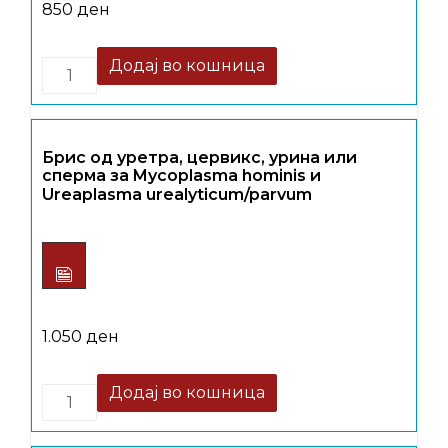
850
ден
Quantity
Додај во кошница
Брис од уретра, цервикс, урина или
сперма за Mycoplasma hominis и
Ureaplasma urealyticum/parvum
1.050
ден
Quantity
Додај во кошница