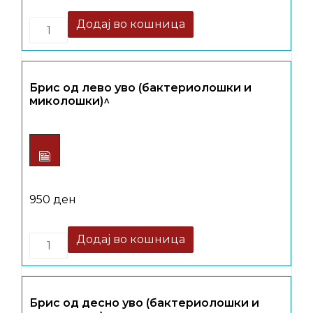
Quantity
Додај во кошница
Брис од лево уво (бактериолошки и
миколошки)^
950
ден
Quantity
Додај во кошница
Брис од десно уво (бактериолошки и