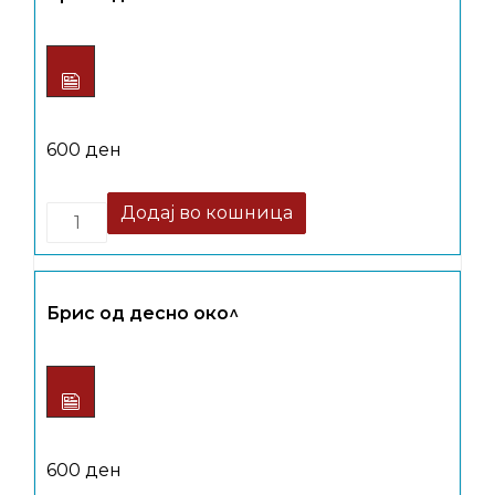
600
ден
Quantity
Додај во кошница
Брис од десно око^
600
ден