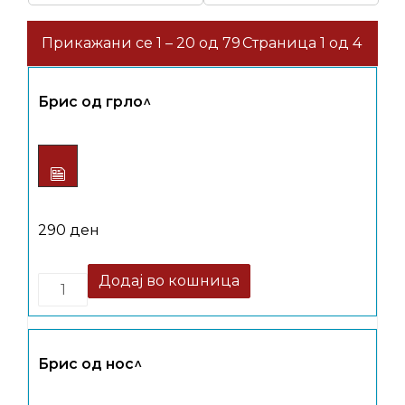
Прикажани се 1 – 20 од 79
Страница 1 од 4
Брис од грло^
290
ден
Quantity
Додај во кошница
Брис од нос^