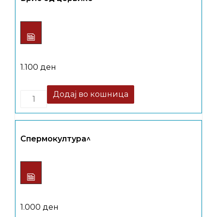
1.100
ден
Quantity
Додај во кошница
Спермокултура^
1.000
ден