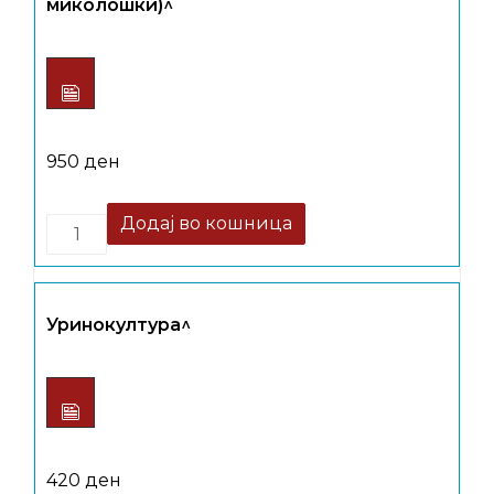
миколошки)^
950
ден
Quantity
Додај во кошница
Уринокултура^
420
ден