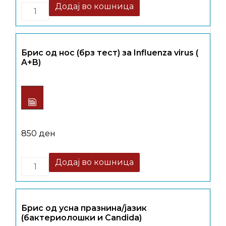
Додај во кошница
Брис од нос (брз тест) за Influenza virus (
A+B)
850
ден
Quantity
Додај во кошница
Брис од усна празнина/јазик
(бактериолошки и Candida)