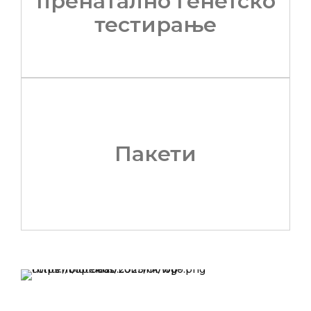
пренатално генетско
тестирање
Пакети