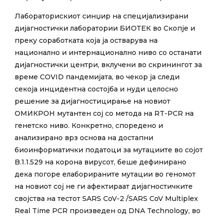
Лабораторискиот синџир на специјализирани
дијагностички лаборатории БИОТЕК во Скопје и
преку соработката која ја остварува на
национално и интернационално ниво со останати
дијагностички центри, вклучени во скринингот за
време COVID пандемијата, во чекор ја следи
секоја инцидентна состојба и нуди целосно
решение за дијагностицирање на новиот
ОМИКРОН мутантен сој со метода на RT-PCR на
генетско ниво. Конкретно, споредено и
анализирано врз основа на достапни
биоинформатички податоци за мутациите во сојот
B.1.1.529 на корона вирусот, беше дефинирано
дека погоре елаборираните мутации во геномот
на новиот сој не ги афектираат дијагностичките
својства на тестот SARS CoV-2 /SARS CoV Multiplex
Real Time PCR произведен од DNA Technology, во