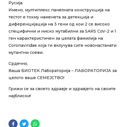
Русија.
Имено, мултиплекс панелната конструкција на
тестот е токму наменета за детекција и
диференцијација на 3 гени од кои 2 се високо
специфични и ниско мутабилни за SARS CoV-2 и 1
ген карактеристичен за целата фамилија на
Coronaviridae која ги вклучува сите новонастанати
мутантни соеви.
Срдечно,
Ваша БИOTEK Лабораторија – ЛАБОРАТОРИЈА за
целото ваше СЕМЕЈСТВО!
Грижи се за своето здравје и здравјето на своите
најблиски!