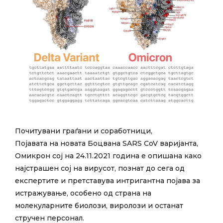
Почитувани граѓани и соработници,
Појавата на новата Боцвана SARS CoV варијанта,
Омикрон сој на 24.11.2021 година е опишана како
најстрашен сој на вирусот, познат до сега од
експертите и претставува интригантна појава за
истражување, особено од страна на
молекуларните биолози, виролози и останат
стручен персонал.