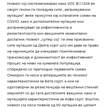
Новиот сој систематизиран како VOC B.1.1.529 во
својот геном ги поседува сите „загрижувачки
мутации“ веќе присутни кај останатите соеви на
COVID, како и дополнителни мутации кои
допринесуваат за инфективноста и
резистентноста кон вакцините моментално
достапни. Новиот „супер сој“ ги има присвоено
сите мутации од Делта сојот што им дава за право
на научниците да очекуваат поинтензивна
трансмисија и доминантност во инфективниот
процес на ниво на хуманата популација,
споредено со претходно појавените соеви.
Омикрон ги носи и алтерациите во геномот
карактеристични за Бета сојот, а кои се
одоговорни за резистенција на вештачки стекнат
имунитет со до сега достапните вакцини, како и
мутацијата карактеристична за Алфа сојот. Вкупно,
новиот сој носи повеќе од 50 мутации во целиот