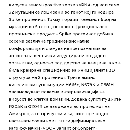
вирусен геном (positive sense ssRNA) од кои само
32 мутации се лоцирани во генот кој го кодира
Spike протеинот. Токму поради големиот број на
мутации во S генот, неговиот функционален
протеински продукт – Spike протеинот добива
сосема различна тродимензионална
конформација и станува непрепознатлив за
антителата вештачки индуцирани во даден
организам, односно под дејство на вакцина, а која
била креирана специфично за иницијалната 3D
структура на S протеинот. Трите амино
киселински супституции H665Y, N679K и P681H
овозможуваат полесна интернализација на
вирусот во клетка домаќин, додека супституциите
R203K и G204R се задржани во протеомот на
Омикрон, а се присутни и кај сите претходно
настанати соеви кои СЗО ги дефинира како
загрижувачки (VOC – Variant of Concern).