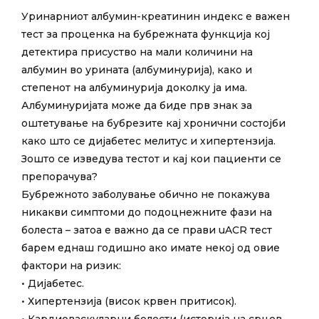
Уринарниот албумин-креатинин индекс е важен
тест за проценка на бубрежната функција кој
детектира присуство на мали количини на
албумин во урината (албуминурија), како и
степенот на албуминурија доколку ја има.
Албуминуријата може да биде прв знак за
оштетување на бубрезите кај хронични состојби
како што се дијабетес мелитус и хипертензија.
Зошто се изведува тестот и кај кои пациенти се
препорачува?
Бубрежното заболување обично не покажува
никакви симптоми до подоцнежните фази на
болеста – затоа е важно да се прави uACR тест
барем еднаш годишно ако имате некој од овие
фактори на ризик:
• Дијабетес.
• Хипертензија (висок крвен притисок).
• Кардиоваскуларни болести (историја на срцев