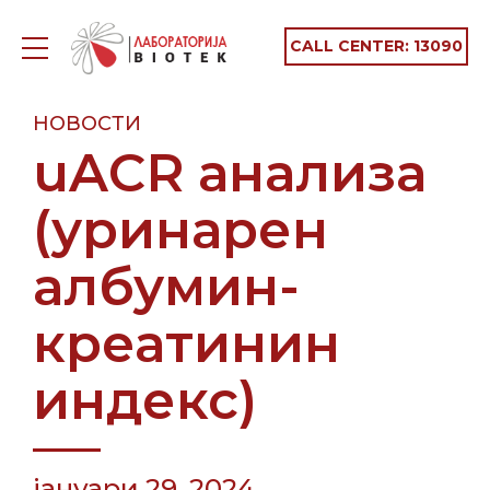
CALL CENTER:
13090
НОВОСТИ
uACR анализа
(уринарен
албумин-
креатинин
индекс)
јануари 29, 2024