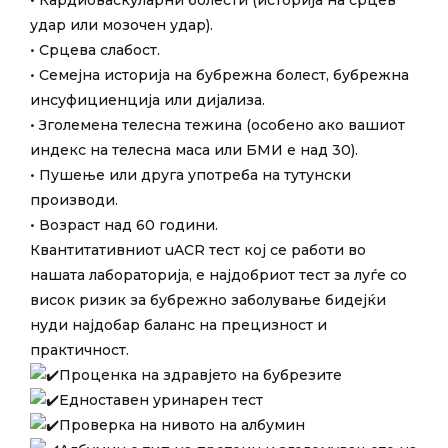
удар или мозочен удар).
• Срцева слабост.
• Семејна историја на бубрежна болест, бубрежна
инсуфициенција или дијализа.
• Зголемена телесна тежина (особено ако вашиот
индекс на телесна маса или БМИ е над 30).
• Пушење или друга употреба на тутунски
производи.
• Возраст над 60 години.
Квантитативниот uACR тест кој се работи во
нашата лабораторија, е најдобриот тест за луѓе со
висок ризик за бубрежно заболување бидејќи
нуди најдобар баланс на прецизност и
практичност.
Проценка на здравјето на бубрезите
Едноставен уринарен тест
Проверка на нивото на албумин