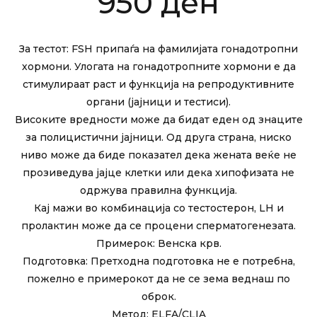
950
ден
За тестот: FSH припаѓа на фамилијата гонадотропни
хормони. Улогата на гонадотропните хормони е да
стимулираат раст и функција на репродуктивните
органи (јајници и тестиси).
Високите вредности може да бидат еден од знаците
за полицистични јајници. Од друга страна, ниско
ниво може да биде показател дека жената веќе не
прозиведува јајце клетки или дека хипофизата не
одржува правилна функција.
Кај мажи во комбинација со тестостерон, LH и
пролактин може да се процени сперматогенезата.
Примерок: Венска крв.
Подготовка: Претходна подготовка не е потребна,
пожелно е примерокот да не се зема веднаш по
оброк.
Метод: ELFA/CLIA