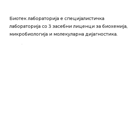
Биотек лабораторија е специјалистичка
лабораторија со 3 засебни лиценци за биохемија,
микробиологија и молекуларна дијагностика.
E-mail:
info@bioteklab.com.mk
Тел:
13090
Поважни линкови
За пациенти
Лаборатории
Политика за квалитет
Политика за приватност