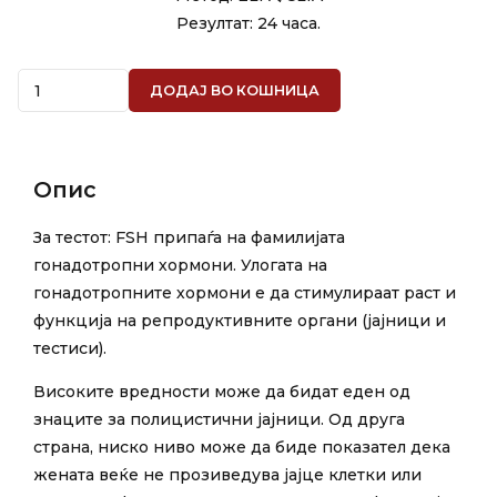
Резултат: 24 часа.
Quantity
ДОДАЈ ВО КОШНИЦА
Опис
За тестот: FSH припаѓа на фамилијата
гонадотропни хормони. Улогата на
гонадотропните хормони е да стимулираат раст и
функција на репродуктивните органи (јајници и
тестиси).
Високите вредности може да бидат еден од
знаците за полицистични јајници. Од друга
страна, ниско ниво може да биде показател дека
жената веќе не прозиведува јајце клетки или