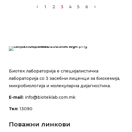
1
2
3
4
5
6
Биотек лабораторија е специјалистичка
лабораторија со 3 засебни лиценци за биохемија,
микробиологија и молекуларна дијагностика.
E-mail:
info@bioteklab.com.mk
Тел:
13090
Поважни линкови