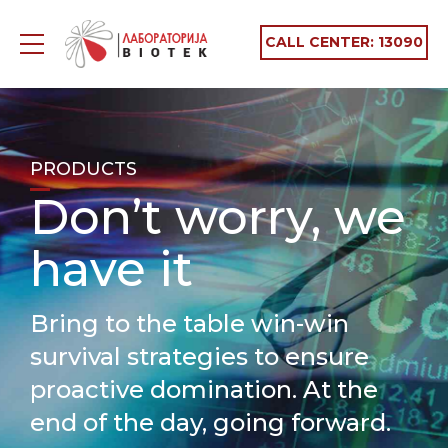
CALL CENTER:
13090
PRODUCTS
Don’t worry, we
have it
Bring to the table win-win
survival strategies to ensure
proactive domination. At the
end of the day, going forward.