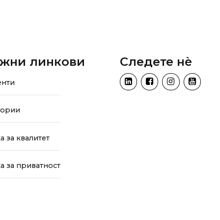
жни линкови
Следете нѐ
енти
тории
а за квалитет
а за приватност