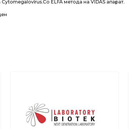
а Cytomegalovirus.Со ELFA метода на VIDAS апарат.
ден