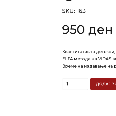
SKU:
163
950
ден
Квантитативна детекција
ELFA метода на VIDAS а
Време на издавање на р
Quantity
ДОДАЈ В