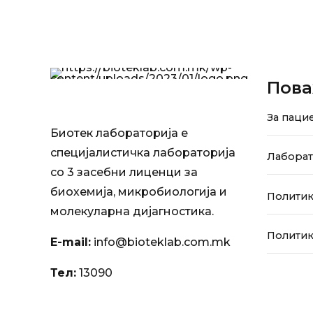
Пова
За паци
Биотек лабораторија е
специјалистичка лабораторија
Лабора
со 3 засебни лиценци за
биохемија, микробиологија и
Политик
молекуларна дијагностика.
Политик
E-mail:
info@bioteklab.com.mk
Тел:
13090