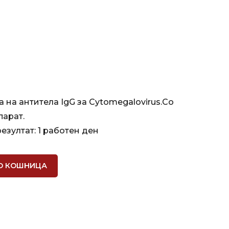
 на антитела IgG за Cytomegalovirus.Со
парат.
езултат: 1 работен ден
О КОШНИЦА