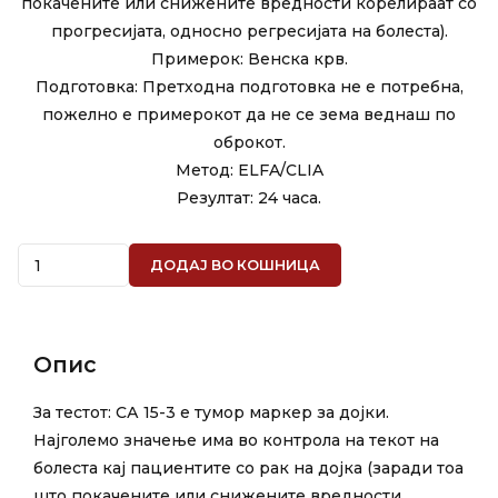
покачените или снижените вредности корелираат со
прогресијата, односно регресијата на болеста).
Примерок: Венска крв.
Подготовка: Претходна подготовка не е потребна,
пожелно е примерокот да не се зема веднаш по
оброкот.
Метод: ELFA/CLIA
Резултат: 24 часа.
Quantity
ДОДАЈ ВО КОШНИЦА
Опис
За тестот: СА 15-3 е тумор маркер за дојки.
Најголемо значење има во контрола на текот на
болеста кај пациентите со рак на дојка (заради тоа
што покачените или снижените вредности