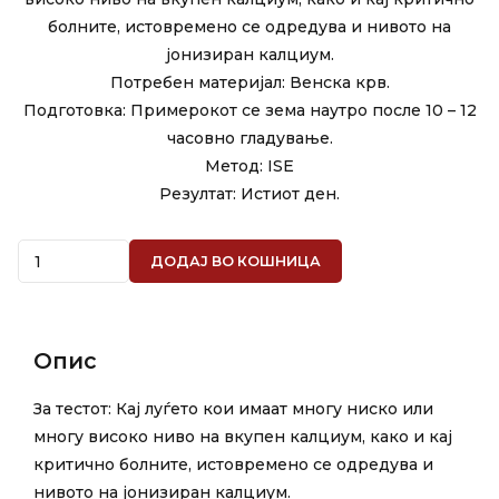
болните, истовремено се одредува и нивото на
јонизиран калциум.
Потребен материјал: Венска крв.
Подготовка: Примерокот се зема наутро после 10 – 12
часовно гладување.
Метод: ISE
Резултат: Истиот ден.
Quantity
ДОДАЈ ВО КОШНИЦА
Опис
За тестот: Кај луѓето кои имаат многу ниско или
многу високо ниво на вкупен калциум, како и кај
критично болните, истовремено се одредува и
нивото на јонизиран калциум.