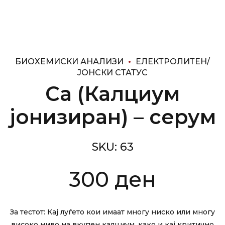
БИОХЕМИСКИ АНАЛИЗИ
ЕЛЕКТРОЛИТЕН/
ЈОНСКИ СТАТУС
Ca (Калциум
јонизиран) – серум
SKU:
63
300
ден
За тестот: Кај луѓето кои имаат многу ниско или многу
високо ниво на вкупен калциум, како и кај критично