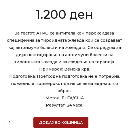
1.200
ден
За тестот: АТРО се антитела кон пероксидаза
специфична за тироидната жлезда кои се создаваат
кај автоимуни болести на жлездата. Се одредува за
дијагностицирање на автоимуни болести на
тироидната жлезда и за следење на терапија.
Примерок: Венска крв.
Подготовка: Претходна подготовка не е потребна,
пожелно е примерокот да не се зема веднаш по
оброк.
Метод: ELFA/CLIA
Резултат: 24 часа.
Quantity
ДОДАЈ ВО КОШНИЦА