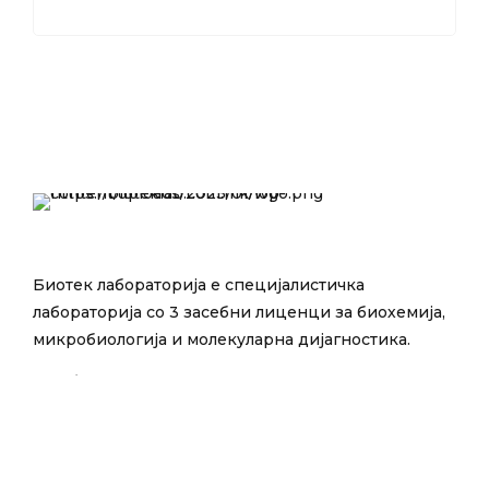
Биотек лабораторија е специјалистичка
лабораторија со 3 засебни лиценци за биохемија,
микробиологија и молекуларна дијагностика.
E-mail:
info@bioteklab.com.mk
Тел:
13090
Поважни линкови