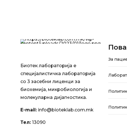
Пова
За паци
Биотек лабораторија е
специјалистичка лабораторија
Лабора
со 3 засебни лиценци за
биохемија, микробиологија и
Политик
молекуларна дијагностика.
Политик
E-mail:
info@bioteklab.com.mk
Тел:
13090