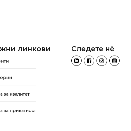
жни линкови
Следете нѐ
енти
тории
а за квалитет
а за приватност