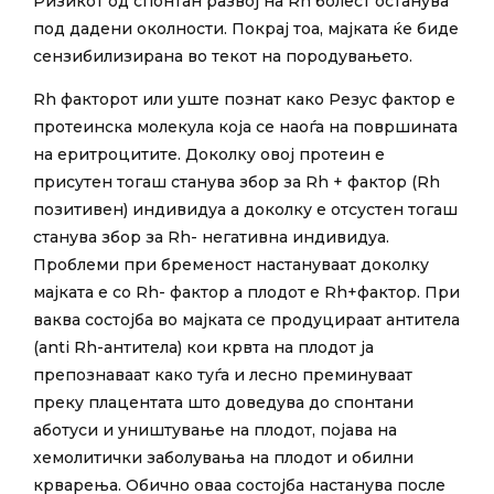
Ризикот од спонтан развој на Rh болест останува
под дадени околности. Покрај тоа, мајката ќе биде
сензибилизирана во текот на породувањето.
Rh факторот или уште познат како Резус фактор е
протеинска молекула која се наоѓа на површината
на еритроцитите. Доколку овој протеин е
присутен тогаш станува збор за Rh + фактор (Rh
позитивен) индивидуа а доколку е отсустен тогаш
станува збор за Rh- негативна индивидуа.
Проблеми при бременост настануваат доколку
мајката е со Rh- фактор а плодот е Rh+фактор. При
ваква состојба во мајката се продуцираат антитела
(anti Rh-антитела) кои крвта на плодот ја
препознаваат како туѓа и лесно преминуваат
преку плацентата што доведува до спонтани
аботуси и уништување на плодот, појава на
хемолитички заболувања на плодот и обилни
крварења. Обично оваа состојба настанува после