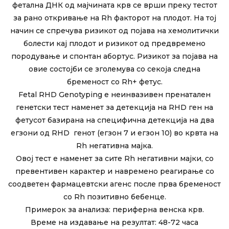
фетална ДНК од мајчината крв се врши преку тестот
за рано откривање на Rh факторот на плодот. На тој
начин се спречува ризикот од појава на хемолитички
болести кај плодот и ризикот од предвремено
породување и спонтан абортус. Ризикот за појава на
овие состојби се зголемува со секоја следна
бременост со Rh+ фетус.
Fetal RHD Genotyping е неинвазивен пренатален
генетски тест наменет за детекција на RHD ген на
фетусот базирана на специфична детекција на два
егзони од RHD генот (егзон 7 и егзон 10) во крвта на
Rh негативна мајка.
Овој тест е наменет за сите Rh негативни мајки, со
превентивен карактер и навремено реагирање со
соодветен фармацевтски агенс после прва бременост
со Rh позитивно бебенце.
Примерок за анализа: периферна венска крв.
Време на издавање на резултат: 48-72 часа