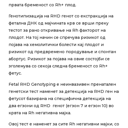
првата бременост со Rh+ плод.
Генотипизација на RHD генот со екстракција на
фетална ДНК од мајчината крв се врши преку
тестот за рано откривање на Rh факторот на
плодот. На тој начин се спречува ризикот од
појава на хемолитички болести кај плодот и
ризикот од предвремено породување и спонтан
абортус. Ризикот за појава на овие состојби се
зголемува со секоја следна бременост со Rh+
фетус.
Fetal RHD Genotyping е неинвазивен пренатален
генетски тест наменет за детекција на RHD ген на
фетусот базирана на специфична детекција на
два егзони од RHD генот (егзон 7 и егзон 10) во
крвта на Rh негативна мајка.
Овој тест е наменет за сите Rh негативни мајки, со