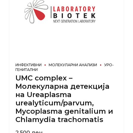
ИНФЕКТИВНИ
МОЛЕКУЛАРНИ АНАЛИЗИ
УРО-
ГЕНИТАЛНИ
UMC complex –
Молекуларна детекција
на Ureaplasma
urealyticum/parvum,
Mycoplasma genitalium и
Chlamydia trachomatis
2.500
ден