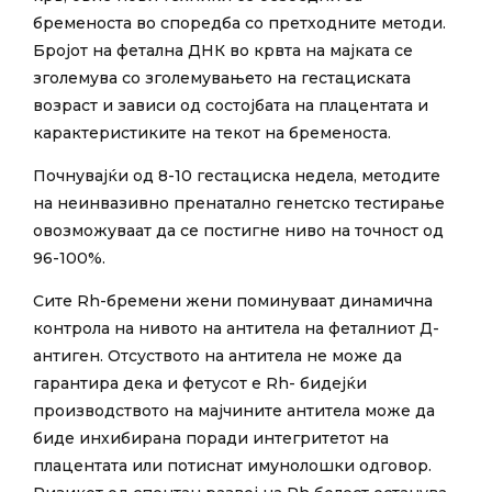
бременоста во споредба со претходните методи.
Бројот на фетална ДНК во крвта на мајката се
зголемува со зголемувањето на гестациската
возраст и зависи од состојбата на плацентата и
карактеристиките на текот на бременоста.
Почнувајќи од 8-10 гестациска недела, методите
на неинвазивно пренатално генетско тестирање
овозможуваат да се постигне ниво на точност од
96-100%.
Сите Rh-бремени жени поминуваат динамична
контрола на нивото на антитела на феталниот Д-
антиген. Отсуството на антитела не може да
гарантира дека и фетусот е Rh- бидејќи
производството на мајчините антитела може да
биде инхибирана поради интегритетот на
плацентата или потиснат имунолошки одговор.