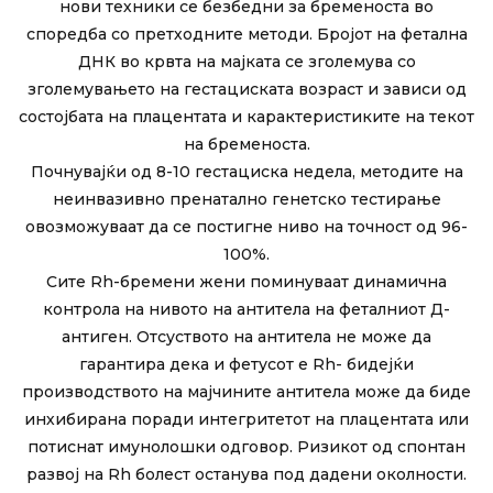
нови техники се безбедни за бременоста во
споредба со претходните методи. Бројот на фетална
ДНК во крвта на мајката се зголемува со
зголемувањето на гестациската возраст и зависи од
состојбата на плацентата и карактеристиките на текот
на бременоста.
Почнувајќи од 8-10 гестациска недела, методите на
неинвазивно пренатално генетско тестирање
овозможуваат да се постигне ниво на точност од 96-
100%.
Сите Rh-бремени жени поминуваат динамична
контрола на нивото на антитела на феталниот Д-
антиген. Отсуството на антитела не може да
гарантира дека и фетусот е Rh- бидејќи
производството на мајчините антитела може да биде
инхибирана поради интегритетот на плацентата или
потиснат имунолошки одговор. Ризикот од спонтан
развој на Rh болест останува под дадени околности.