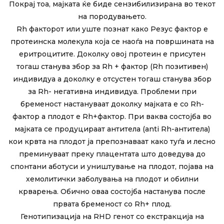
Покрај тоа, мајката ќе биде сензибилизирана во текот
на породувањето.
Rh факторот или уште познат како Резус фактор е
протеинска молекула која се наоѓа на површината на
еритроцитите. Доколку овој протеин е присутен
тогаш станува збор за Rh + фактор (Rh позитивен)
индивидуа а доколку е отсустен тогаш станува збор
за Rh- негативна индивидуа. Проблеми при
бременост настануваат доколку мајката е со Rh-
фактор а плодот е Rh+фактор. При ваква состојба во
мајката се продуцираат антитела (anti Rh-антитела)
кои крвта на плодот ја препознаваат како туѓа и лесно
преминуваат преку плацентата што доведува до
спонтани аботуси и уништување на плодот, појава на
хемолитички заболувања на плодот и обилни
крварења. Обично оваа состојба настанува после
првата бременост со Rh+ плод.
Генотипизација на RHD генот со екстракција на