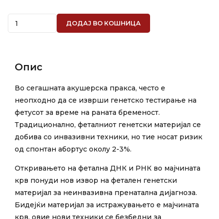
Quantity
ДОДАЈ ВО КОШНИЦА
Опис
Во сегашната акушерска пракса, често е
неопходно да се изврши генетско тестирање на
фетусот за време на раната бременост.
Традиционално, феталниот генетски материјал се
добива со инвазивни техники, но тие носат ризик
од спонтан абортус околу 2-3%.
Откривањето на фетална ДНК и РНК во мајчината
крв понуди нов извор на фетален генетски
материјал за неинвазивна пренатална дијагноза.
Бидејќи материјал за истражувањето е мајчината
крв, овие нови техники се безбедни за