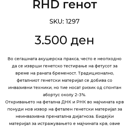
RHD генот
SKU:
1297
3.500
ден
Во сегашната акушерска пракса, често е неопходно
да се изврши генетско тестирање на фетусот за
време на раната бременост. Традиционално,
феталниот генетски материјал се добива со
инвазивни техники, но тие носат ризик од спонтан
абортус околу 2-3%.
Откривањето на фетална ДНК и РНК во мајчината крв
понуди нов извор на фетален генетски материјал за
неинвазивна пренатална дијагноза. Бидејќи
материјал за истражувањето е мајчината крв, овие