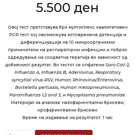
5.500
ден
Овој тест претставува брз мултиплекс квалитативен
PCR тест кој овозможува истовремена детекција и
диференцијација на 10 микроорганизми
причинители на респираторни инфекции и побрзо
одредување на соодветна терапија во зависност од
добиениот резултат. Во тестот се опфатени
Sars-CoV-2,
Influenza A, Influenza B, Adenovirus, Respiratory
syncytial virus-RSV, Human Rhinovirus/Enterovirus,
Bortetella pertussis, Human metapneumovirus,
Parainfluenza 1,2 and 3,
и
Mycoplasma pneumoniae
.
Материјал за анализа: назофарингеални брисеви,
орофарингеални брисеви.
Време на издавање на резултатот: 1 час
Quantity