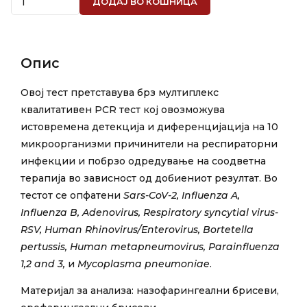
ДОДАЈ ВО КОШНИЦА
Опис
Овој тест претставува брз мултиплекс
квалитативен PCR тест кој овозможува
истовремена детекција и диференцијација на 10
микроорганизми причинители на респираторни
инфекции и побрзо одредување на соодветна
терапија во зависност од добиениот резултат. Во
тестот се опфатени
Sars-CoV-2, Influenza A,
Influenza B, Adenovirus, Respiratory syncytial virus-
RSV, Human Rhinovirus/Enterovirus, Bortetella
pertussis, Human metapneumovirus, Parainfluenza
1,2 and 3,
и
Mycoplasma pneumoniae
.
Материјал за анализа: назофарингеални брисеви,