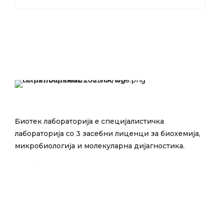
Биотек лабораторија е специјалистичка
лабораторија со 3 засебни лиценци за биохемија,
микробиологија и молекуларна дијагностика.
E-mail:
info@bioteklab.com.mk
Тел:
13090
Поважни линкови