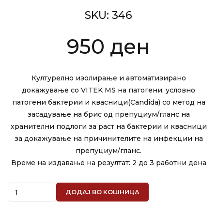
SKU:
346
950
ден
Културелно изолирање и автоматизирано
докажување со VITEK MS на патогени, условно
патогени бактерии и квасници(Candida) со метод на
засадување на брис од препуциум/гланс на
хранителни подлоги за раст на бактерии и квасници
за докажување на причинителите на инфекции на
препуциум/гланс.
Време на издавање на резултат: 2 до 3 работни дена
Quantity
ДОДАЈ ВО КОШНИЦА