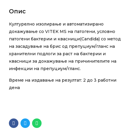
Опис
Културелно изолирање и автоматизирано
докажување со VITEK MS на патогени, условно
патогени бактерии и квасници(Candida) со метод
на засадување на брис од препуциум/гланс на
хранителни подлоги за раст на бактерии и
квасници за докажување на причинителите на
инфекции на препуциум/гланс.
Време на издавање на резултат: 2 до 3 работни
дена