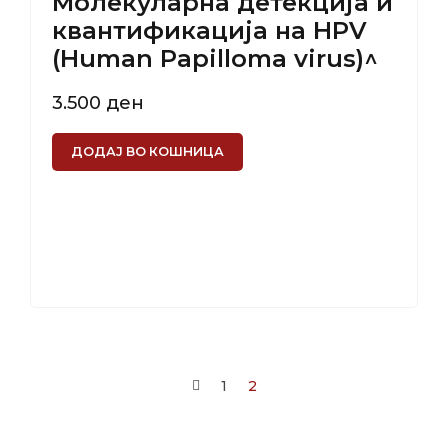
Молекуларна детекција и
квантификација на HPV
(Human Papilloma virus)^
3.500
ден
ДОДАЈ ВО КОШНИЦА
1
2