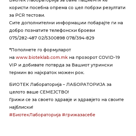
Биотек Лабораторија за овие пациенти ќе
користи посебна опрема со цел побрзи резултати
за PCR тестови.
Сите дополнителни информации побарајте ги на
добро познатите телефонски броеви
075/282-487 02/5300898 078/394-829
*Пополнете го формуларот
на
www.bioteklab.com.mk
на прозорот COVID-19
VIP и добивате потврда за Вашиот утрински
термин во најкраток можен рок.
БИOTEK Лабораторија – ЛАБОРАТОРИЈА за
целото ваше СЕМЕЈСТВО!
Грижи се за своето здравје и здравјето на своите
најблиски!
#
БиотекЛабораторија
#
грижазасебе