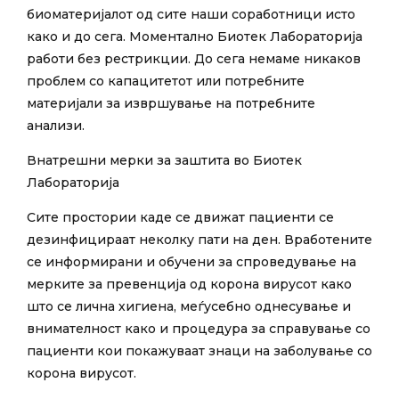
биоматеријалот од сите наши соработници исто
како и до сега. Моментално Биотек Лабораторија
работи без рестрикции. До сега немаме никаков
проблем со капацитетот или потребните
материјали за извршување на потребните
анализи.
Внатрешни мерки за заштита во Биотек
Лабораторија
Сите простории каде се движат пациенти се
дезинфицираат неколку пати на ден. Вработените
се информирани и обучени за спроведување на
мерките за превенција од корона вирусот како
што се лична хигиена, меѓусебно однесување и
внимателност како и процедура за справување со
пациенти кои покажуваат знаци на заболување со
корона вирусот.