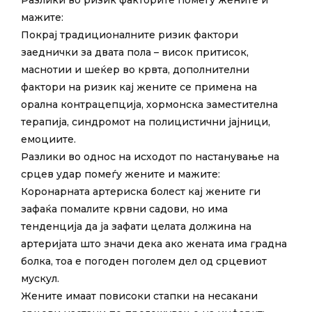
мажите:
Покрај традиционалните ризик фактори
заеднички за двата пола – висок притисок,
маснотии и шеќер во крвта, дополнителни
фактори на ризик кај жените се примена на
орална контрацепција, хормонска заместителна
терапија, синдромот на полицистични јајници,
емоциите.
Разлики во однос на исходот по настанување на
срцев удар помеѓу жените и мажите:
Коронарната артериска болест кај жените ги
зафаќа помалите крвни садови, но има
тенденција да ја зафати целата должина на
артеријата што значи дека ако жената има градна
болка, тоа е погоден поголем дел од срцевиот
мускул.
Жените имаат повисоки стапки на несакани