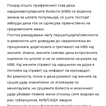
Покрај општо прифатениот став дека
кардиоваскуларните болести (КВБ) се водечка
закана за целата популација, сè уште постојат
заблуди дека тоа се однесува првенствено на
средовечните мажи.
Постои разидување меѓу перцепцијата/свесноста
и реалноста што доведува до нерамнотежа во
проценката, дијагнозата и третманот на КВБ кај
жените. Имено, жените сметаат дека естрогените
хормони ги штитат и не се изложени на ризик од
КВБ. Кај жените стравот од карцином на дојка е
поголем од стравот од инфаркт на миокардот.
Во реалноста, точно е дека ризикот кај жените за
срцев удар значително се зголемува по
менопаузата, но срцевите болести и мозочниот
удар убиваат повеќе жени отколку сите видови на
рак, туберкулоза, ХИВ/СИДА заедно.
Разлики во ризик факторите помеѓу жените и