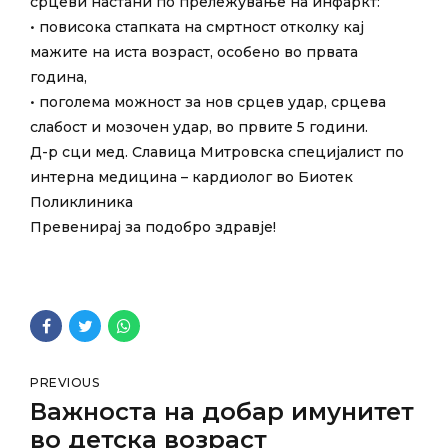
срцеви настани по прележување на инфаркт:
• повисока стапката на смртност отколку кај
мажите на иста возраст, особено во првата
година,
• поголема можност за нов срцев удар, срцева
слабост и мозочен удар, во првите 5 години.
Д-р сци мед. Славица Митровска специјалист по
интерна медицина – кардиолог во Биотек
Поликлиника
Превенирај за подобро здравје!
PREVIOUS
Важноста на добар имунитет
во детска возраст