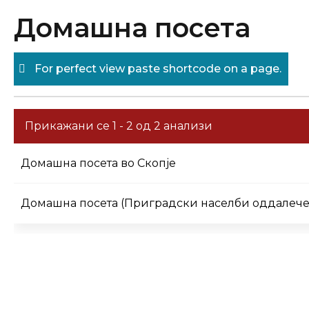
Skip
Домашна посета
to
content
For perfect view paste shortcode on a page.
Прикажани се 1 - 2 од 2 анализи
Домашна посета во Скопје
Домашна посета (Приградски населби оддалечени